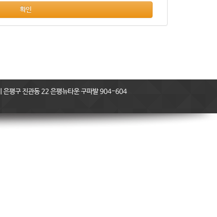
확인
은평구 진관동 22 은평뉴타운 구파발 904-604