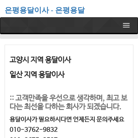
은평용달이사 - 은평용달
T
o
g
g
l
e
고양시 지역 용달이사
n
a
일산 지역 용달이사
v
i
g
a
:: 고객만족을 우선으로 생각하며, 최고 보
t
다는 최선을 다하는 회사가 되겠습니다.
i
o
n
용달이사가 필요하시다면 언제든지 문의주세요
010-3762-9832