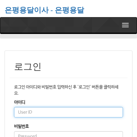
은평용달이사 - 은평용달
T
o
g
g
l
e
n
로그인
a
v
i
g
로그인 아이디와 비밀번호 입력하신 후 '로그인' 버튼을 클릭하세
a
요.
t
아이디
i
o
n
비밀번호