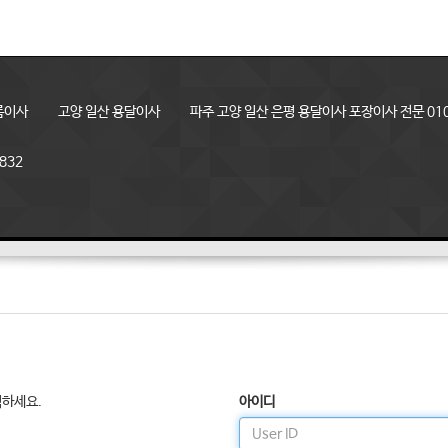
룸이사
고양 일산 용달이사
파주 고양 일산 은평 용달이사 포장이사 전문 010
832
릭하세요.
아이디