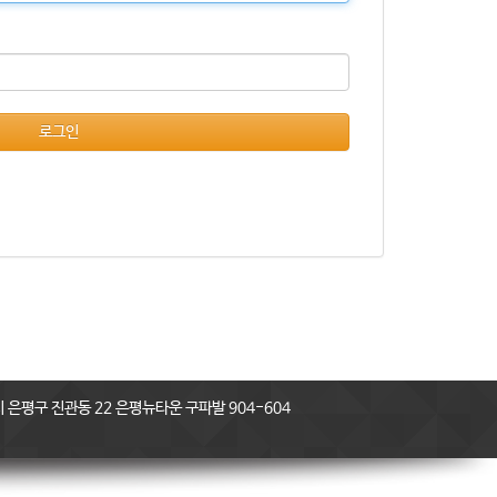
로그인
은평구 진관동 22 은평뉴타운 구파발 904-604