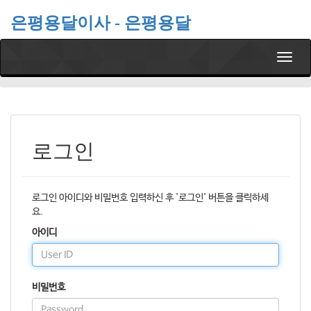
은평용달이사 - 은평용달
T
o
g
g
l
e
n
로그인
a
v
i
g
로그인 아이디와 비밀번호 입력하신 후 '로그인' 버튼을 클릭하세
a
요.
t
아이디
i
o
n
비밀번호