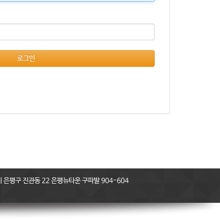
로그인
은평구 진관동 22 은평뉴타운 구파발 904-604