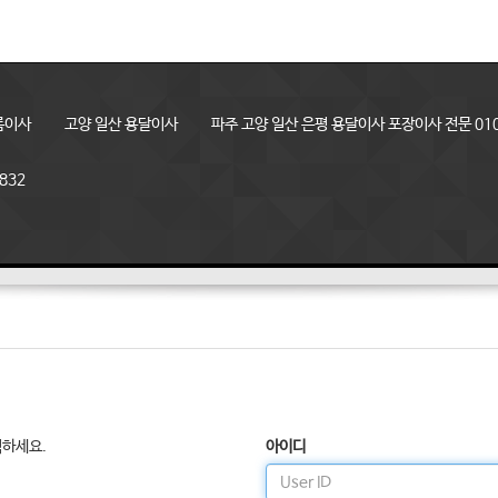
룸이사
고양 일산 용달이사
파주 고양 일산 은평 용달이사 포장이사 전문 010
832
릭하세요.
아이디