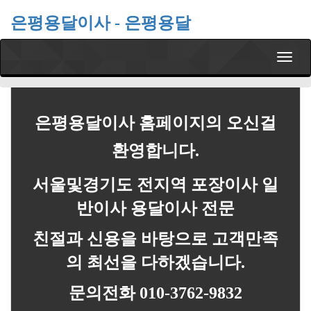
은평용달이사 - 은평용달
T
o
g
g
l
은평용달이사 홈페이지의 오신걸
e
n
환영합니다.
a
v
서울및경기도 전지역 포장이사 일
i
g
반이사 용달이사 전문
a
t
친절과 신용을 바탕으로 고객만족
i
o
의 최선을 다하겠습니다.
n
문의전화 010-3762-9832