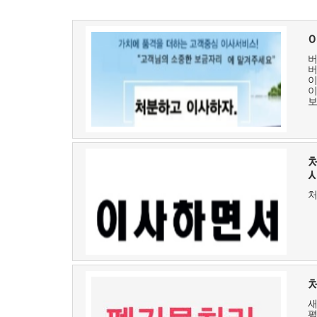
버
이
보
사
처
새
평