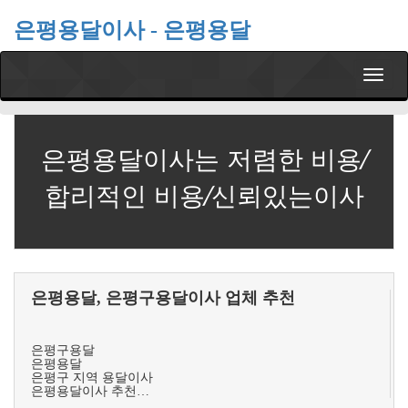
은평용달이사 - 은평용달
T
o
g
g
l
은평용달이사는 저렴한 비용/
e
n
합리적인 비용/신뢰있는이사
a
v
i
g
a
t
은평용달, 은평구용달이사 업체 추천
i
o
n
은평구용달
은평용달
은평구 지역 용달이사
은평용달이사 추천…