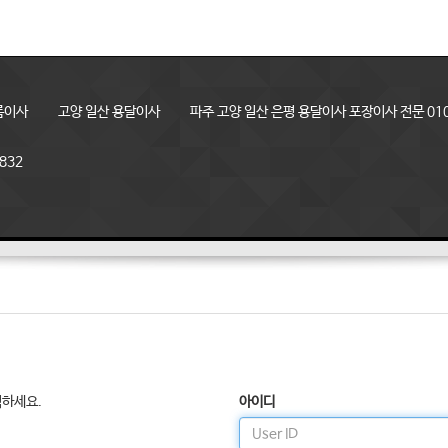
룸이사
고양 일산 용달이사
파주 고양 일산 은평 용달이사 포장이사 전문 010
832
릭하세요.
아이디