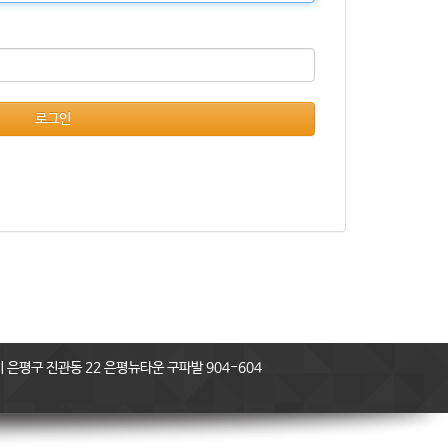
로그인
은평구 진관동 22 은평뉴타운 구파발 904-604