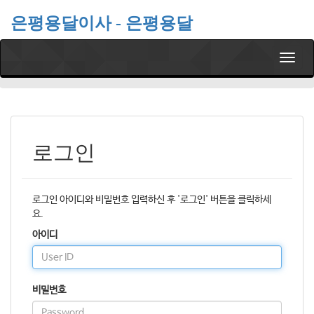
은평용달이사 - 은평용달
T
o
g
g
l
e
n
로그인
a
v
i
g
로그인 아이디와 비밀번호 입력하신 후 '로그인' 버튼을 클릭하세
a
요.
t
아이디
i
o
n
비밀번호