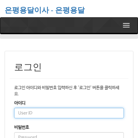
은평용달이사 - 은평용달
T
o
g
g
l
e
n
로그인
a
v
i
g
로그인 아이디와 비밀번호 입력하신 후 '로그인' 버튼을 클릭하세
a
요.
t
아이디
i
o
n
비밀번호