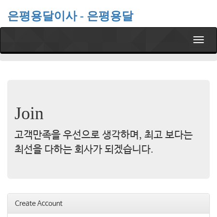
은평용달이사 - 은평용달
T
o
g
g
l
e
n
Join
a
v
i
고객만족을 우선으로 생각하며, 최고 보다는
g
a
최선을 다하는 회사가 되겠습니다.
t
i
o
n
Create Account