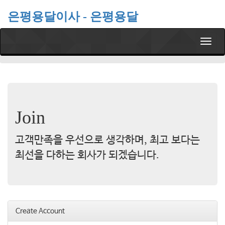
은평용달이사 - 은평용달
T
o
g
g
l
e
n
Join
a
v
i
고객만족을 우선으로 생각하며, 최고 보다는
g
a
최선을 다하는 회사가 되겠습니다.
t
i
o
n
Create Account